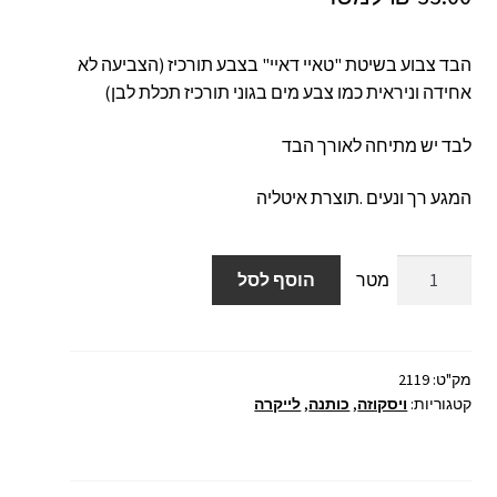
הבד צבוע בשיטת "טאיי דאיי" בצבע תורכיז (הצביעה לא
אחידה וניראית כמו צבע מים בגוני תורכיז תכלת לבן)
לבד יש מתיחה לאורך הבד
המגע רך ונעים .תוצרת איטליה
כמות
הוסף לסל
של
בד
כותנה
ויסקוזה
מק"ט:
2119
קטגוריות:
ויסקוזה
,
כותנה
,
לייקרה
לייקרה
טאיי
דאיי