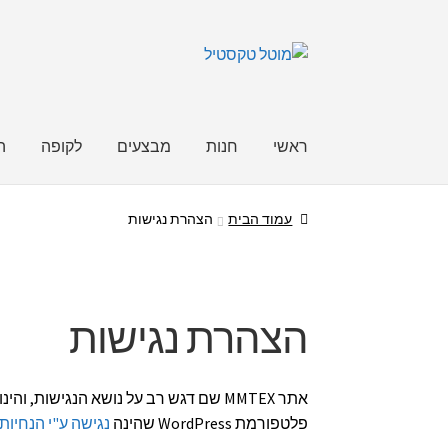
דלג
לדלג
לתוכן
לניווט
ראשי
חנות
מבצעים
לקופה
ה
עמוד הבית
הצהרת נגישות
הצהרת נגישות
אתר MMTEX שם דגש רב על נושא הנגישות, והינו עומד בת"י 5568 המבוסס על
פלטפורמת WordPress שהינה
נגישה ע"י הנחיות WCAG 2.0 לרמה A