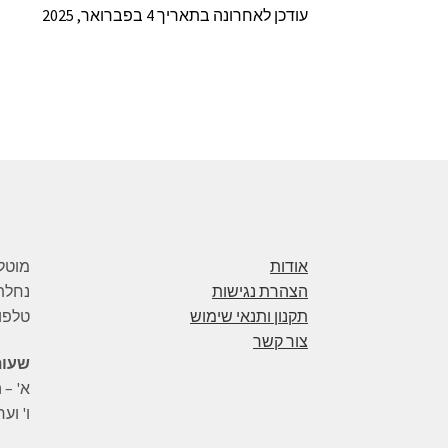
עודכן לאחרונה בתאריך 4 בפברואר, 2025
אודות
מוטל
הצהרת נגישות
נחלת בנימ
תקנון ותנאי שימוש
טלפון: 109442
צור קשר
שעות
א' – ה': 8:00
ו' וערב חג: