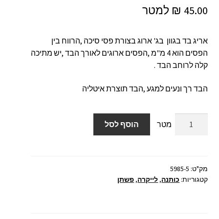
₪
45.00
אריג בד בגוון בג' ארוג בצורת פסי סיכה ,הרווח בין
הפסים הוא 4 מ"מ ,הפסים ארוגים לאורך הבד ,יש מתיכה
קלה לרוחב הבד .
הבד רך ונעים למגע ,הבד תוצרת איטליה
כמות
הוסף לסל
של
אריג
בד
פישתן
מק"ט:
5985-5
קטגוריות:
כותנה
,
לייקרה
,
פשתן
כותנה
לייקרה
פסים