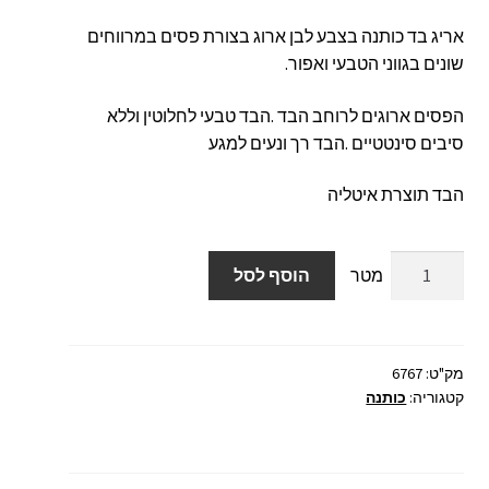
אריג בד כותנה בצבע לבן ארוג בצורת פסים במרווחים
שונים בגווני הטבעי ואפור.
הפסים ארוגים לרוחב הבד .הבד טבעי לחלוטין וללא
סיבים סינטטיים .הבד רך ונעים למגע
הבד תוצרת איטליה
כמות
הוסף לסל
של
אריג
בד
כותנה
מק"ט:
6767
קטגוריה:
כותנה
פסים