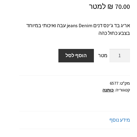
₪
70.00
אריג בד ג'ינס דנים jeans Denim עבה ואיכותי במיוחד
בצבע כחול כהה
כמות
הוסף לסל
של
אריג
בד
ג'ינס
מק"ט:
6577
קטגוריה:
כותנה
דנים
jeans
Denim
מידע נוסף